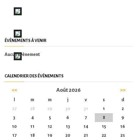
ÉVÈNEMENTS À VENIR
Mairie de
La Valette
Aucun évènement
du Var
Conseil
général du
CALENDRIER DES ÉVÈNEMENTS
Var
<<
Août 2026
>>
l
m
m
j
v
s
d
27
28
29
30
31
1
2
3
4
5
6
7
8
9
10
11
12
13
14
15
16
17
18
19
20
21
22
23