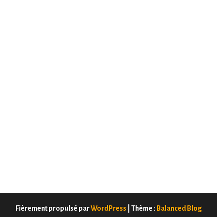
Fièrement propulsé par
WordPress
|
Thème :
Balanced Blog