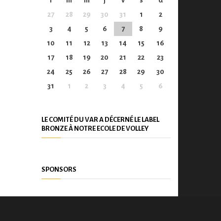
l
m
m
j
v
s
d
27
28
29
30
31
1
2
3
4
5
6
7
8
9
10
11
12
13
14
15
16
17
18
19
20
21
22
23
24
25
26
27
28
29
30
31
1
2
3
4
5
6
LE COMITÉ DU VAR A DÉCERNÉ LE LABEL
BRONZE À NOTRE ECOLE DE VOLLEY
SPONSORS