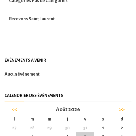
Catégories
Pas de Catégories
Recevons Saint Laurent
ÉVÈNEMENTS À VENIR
Aucun évènement
CALENDRIER DES ÉVÈNEMENTS
<<
Août 2026
>>
l
m
m
j
v
s
d
27
28
29
30
31
1
2